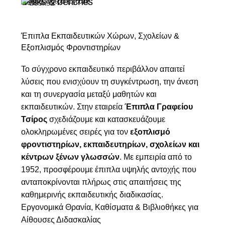
desks & benches
γραφεία, σταθμοί εργασίας
Έπιπλα Εκπαιδευτικών Χώρων, Σχολείων &
Εξοπλισμός Φροντιστηρίων
Το σύγχρονο εκπαιδευτικό περιβάλλον απαιτεί
λύσεις που ενισχύουν τη συγκέντρωση, την άνεση
και τη συνεργασία μεταξύ μαθητών και
εκπαιδευτικών. Στην εταιρεία
Έπιπλα Γραφείου
Τσίρος
σχεδιάζουμε και κατασκευάζουμε
ολοκληρωμένες σειρές για τον
εξοπλισμό
φροντιστηρίων, εκπαιδευτηρίων, σχολείων και
κέντρων ξένων γλωσσών
. Με εμπειρία από το
1952, προσφέρουμε έπιπλα υψηλής αντοχής που
ανταποκρίνονται πλήρως στις απαιτήσεις της
καθημερινής εκπαιδευτικής διαδικασίας.
Εργονομικά Θρανία, Καθίσματα & Βιβλιοθήκες για
Αίθουσες Διδασκαλίας