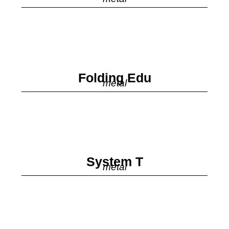
Folding Edu
metal
System T
metal