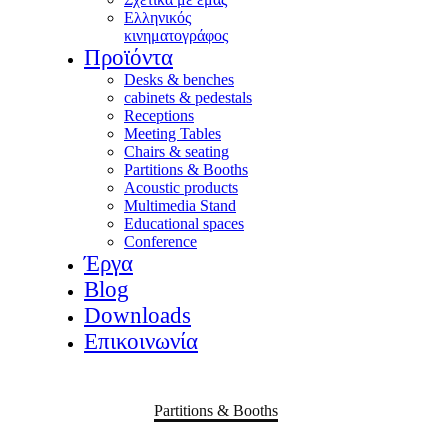
Ελληνικός
κινηματογράφος
Προϊόντα
Desks & benches
cabinets & pedestals
Receptions
Meeting Tables
Chairs & seating
Partitions & Booths
Acoustic products
Multimedia Stand
Educational spaces
Conference
Έργα
Blog
Downloads
Επικοινωνία
Home
Office Portfolio
Partitions & Booths