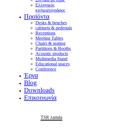
Ελληνικός
κινηματογράφος
Προϊόντα
Desks & benches
cabinets & pedestals
Receptions
Meeting Tables
Chairs & seating
Partitions & Booths
Acoustic products
Multimedia Stand
Educational spaces
Conference
Έργα
Blog
Downloads
Επικοινωνία
Home
Portfolio Item
TSR λamda