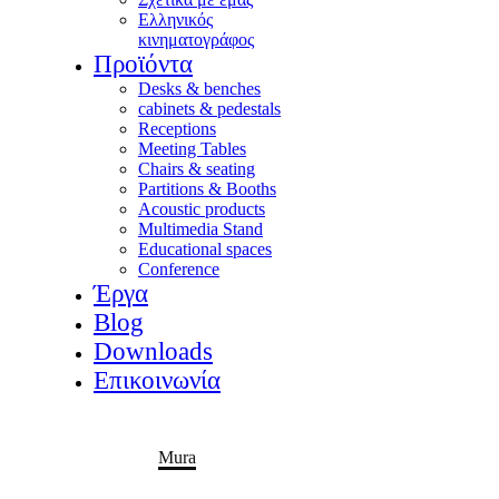
Ελληνικός
κινηματογράφος
Προϊόντα
Desks & benches
cabinets & pedestals
Receptions
Meeting Tables
Chairs & seating
Partitions & Booths
Acoustic products
Multimedia Stand
Educational spaces
Conference
Έργα
Blog
Downloads
Επικοινωνία
Home
Portfolio Item
Mura