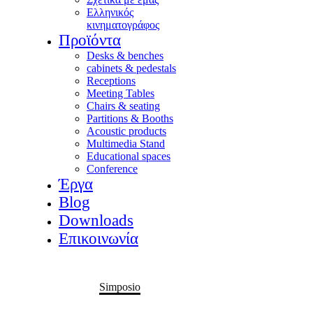
Ελληνικός
κινηματογράφος
Προϊόντα
Desks & benches
cabinets & pedestals
Receptions
Meeting Tables
Chairs & seating
Partitions & Booths
Acoustic products
Multimedia Stand
Educational spaces
Conference
Έργα
Blog
Downloads
Επικοινωνία
Home
Portfolio Item
Simposio